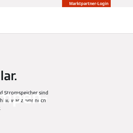
Marktpartner-Login
lar.
mpen-
d Stromspeicher sind
chlau war zuvor noch
.