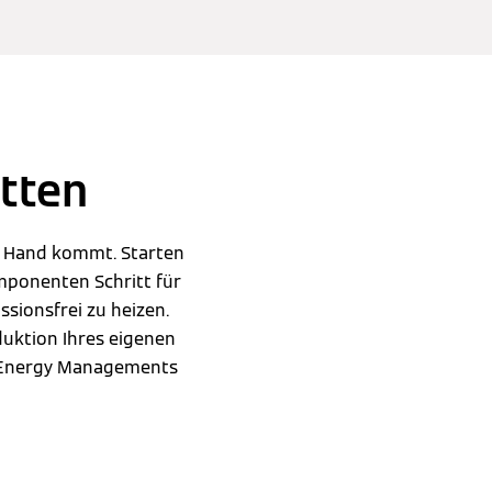
itten
er Hand kommt. Starten
mponenten Schritt für
ssionsfrei zu heizen.
duktion Ihres eigenen
n Energy Managements