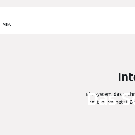
MENÜ
Int
Das S
Ein System, das meh
bestens vernetzt. D