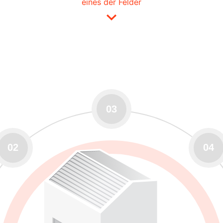
eines der Felder
03
02
04