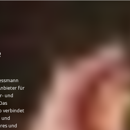
e
Viessmann
nbieter für
r- und
 Das
o verbindet
n und
eres und