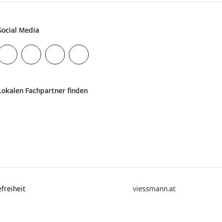
Social Media
Lokalen Fachpartner finden
Hilfreiche Links
Hilfreiche Links
freiheit
viessmann.at