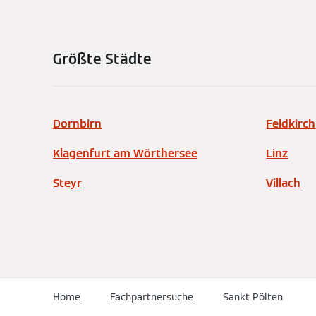
Größte Städte
Dornbirn
Feldkirch
Klagenfurt am Wörthersee
Linz
Steyr
Villach
Home
Fachpartnersuche
Sankt Pölten