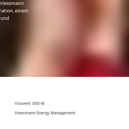
. Viessmann
oration, einem
- und
Vitovent 300-W
Viessmann Energy Management