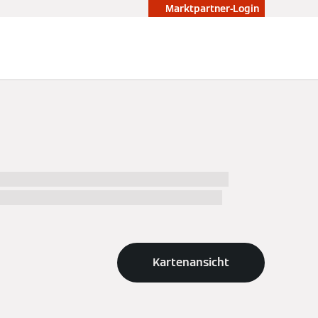
Marktpartner-Login
 Installateure in %city%, ihre Arbeit und
 Sie die Kontaktdaten und die Adresse des
Kartenansicht