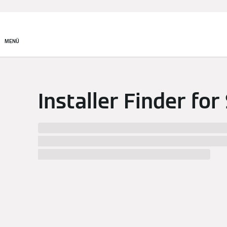
MENÜ
Installer Finder for
Wir haben %numberResults% Installateure in %ci
wählen Sie den besten Spezialisten für Ihren Ges
Installateurs mit einem Stadtplan in %city%.