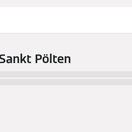
 Sankt Pölten
ty% und Umgebung gefunden! Informieren Sie sich über die
chmack. Sobald Sie auf einen Treffer geklickt haben, finden