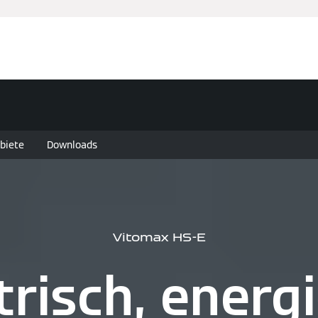
biete
Downloads
Vitomax HS-E
trisch, ener