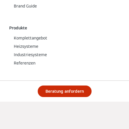
Brand Guide
Produkte
Komplettangebot
Heizsysteme
Industriesysteme
Referenzen
Services
Beratung anfordern
Werkskundendienst
Fachberatung
Garantie
Seriennummer finden
Heizung und Apps