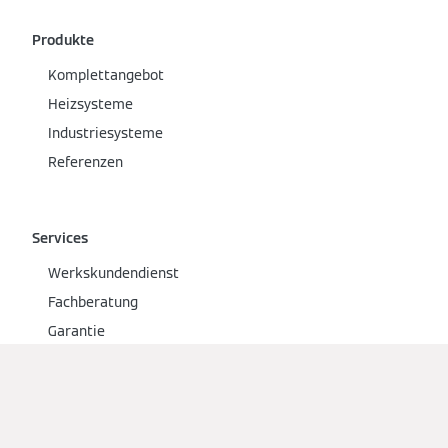
Produkte
Komplettangebot
Heizsysteme
Industriesysteme
Referenzen
Services
Werkskundendienst
Fachberatung
Garantie
Seriennummer finden
Heizung und Apps
heizung.de
Selectionshop