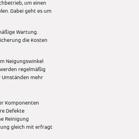
chbetrieb, um einen
elen. Dabei geht es um
lmäßige Wartung.
sicherung die Kosten
nem Neigungswinkel
z werden regelmäßig
er Umständen mehr
erer Komponenten
re Defekte
ne Reinigung
ung gleich mit erfragt