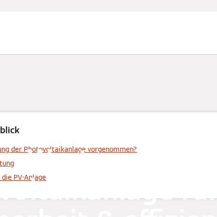
blick
Wartung der
ung der Photovoltaikanlage vorgenommen?
rtung
voltaikanlage fü
 die PV-Anlage