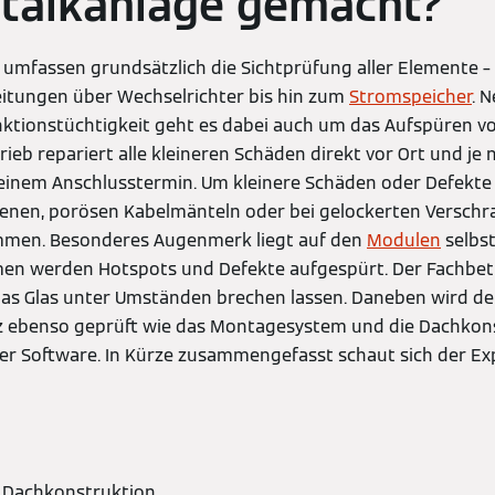
ltaikanlage gemacht?
umfassen grundsätzlich die Sichtprüfung aller Elemente –
itungen über Wechselrichter bis hin zum
Stromspeicher
. 
nktionstüchtigkeit geht es dabei auch um das Aufspüren v
ieb repariert alle kleineren Schäden direkt vor Ort und je
n einem Anschlusstermin. Um kleinere Schäden oder Defekte
iebenen, porösen Kabelmänteln oder bei gelockerten Versc
mmen. Besonderes Augenmerk liegt auf den
Modulen
selbst
n werden Hotspots und Defekte aufgespürt. Der Fachbetri
das Glas unter Umständen brechen lassen. Daneben wird de
ebenso geprüft wie das Montagesystem und die Dachkonstr
 der Software. In Kürze zusammengefasst schaut sich der Ex
 Dachkonstruktion