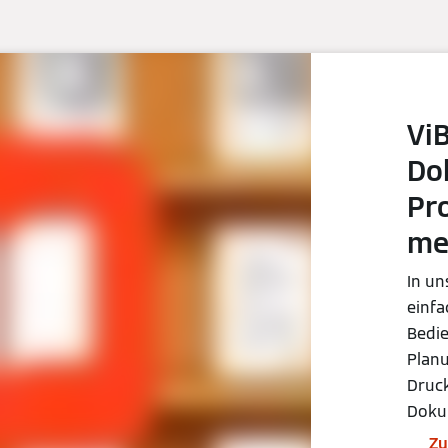
Vi
Do
Pr
me
In un
einfa
Bedie
Plan
Druck
Doku
Zu