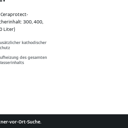
 Ceraprotect-
herinhalt: 300, 400,
0 Liter)
usätzlicher kathodischer
chutz
ufheizung des gesamten
asserinhalts
rtner-vor-Ort-Suche.