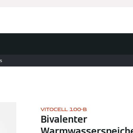
s
VITOCELL 100-B
Bivalenter
Warmwasserspeich