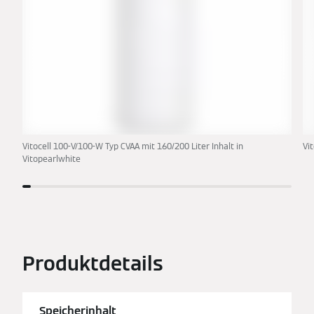
Vitocell 100-V/100-W Typ CVAA mit 160/200 Liter Inhalt in
Vi
Vitopearlwhite
Produktdetails
Speicherinhalt