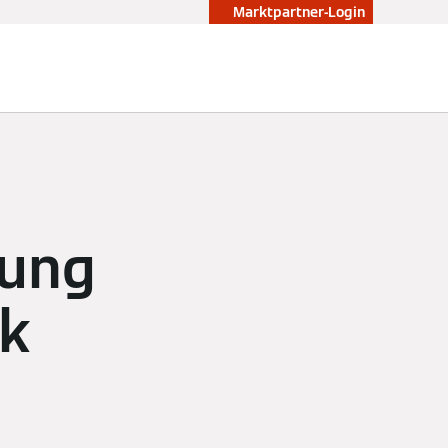
Marktpartner-Login
zung
ik