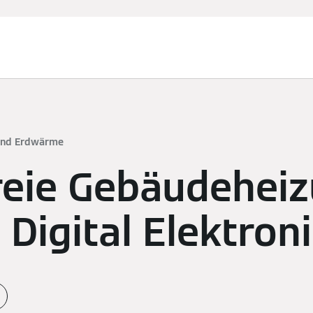
 und Erdwärme
reie Gebäudehei
. Digital Elektron