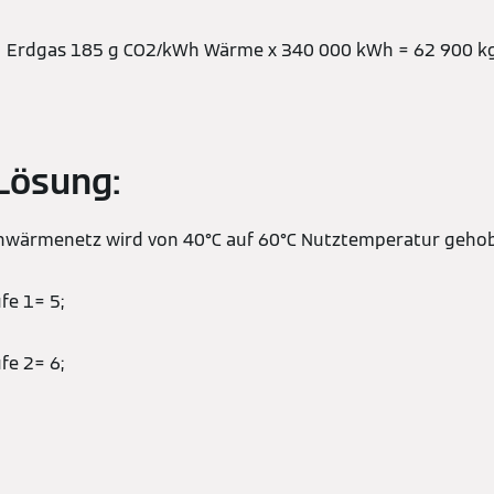
Erdgas 185 g CO2/kWh Wärme x 340 000 kWh = 62 900 kg 
Lösung:
nwärmenetz wird von 40°C auf 60°C Nutztemperatur geho
e 1= 5;
e 2= 6;