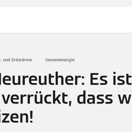
t- und Erdwärme
Sonnenenergie
Neureuther: Es is
verrückt, dass w
izen!