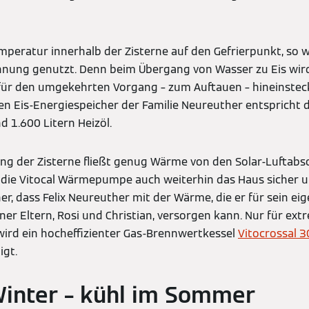
emperatur innerhalb der Zisterne auf den Gefrierpunkt, so w
ung genutzt. Denn beim Übergang von Wasser zu Eis wird
 für den umgekehrten Vorgang – zum Auftauen – hineinste
n Eis-Energiespeicher der Familie Neureuther entspricht 
d 1.600 Litern Heizöl.
ung der Zisterne fließt genug Wärme von den Solar-Luftab
 die Vitocal Wärmepumpe auch weiterhin das Haus sicher u
er, dass Felix Neureuther mit der Wärme, die er für sein ei
ner Eltern, Rosi und Christian, versorgen kann. Nur für ext
rd ein hocheffizienter Gas-Brennwertkessel
Vitocrossal 
igt.
inter – kühl im Sommer