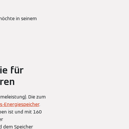
 möchte in seinem
ie für
ren
eleistung). Die zum
is-Energiespeicher
.
ben ist und mit 160
er
d dem Speicher