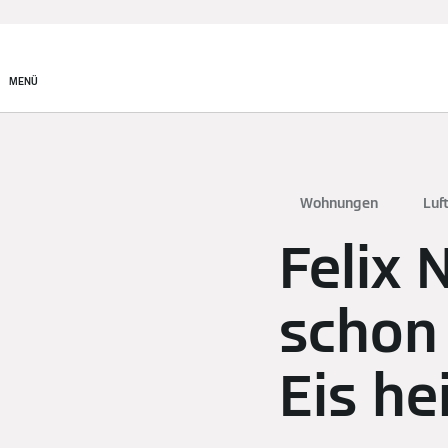
MENÜ
Wohnungen
Luf
Felix 
schon 
Eis he