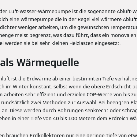
der Luft-Wasser-Wärmepumpe ist die sogenannte Abluft-
olch eine Wärmepumpe die in der Regel viel wärmere Abluf
dichter weniger arbeiten, um die gewünschten Temperatur
ftmenge meist begrenzt, was dazu führt, dass ein monovalen
gel werden sie bei sehr kleinen Heizlasten eingesetzt.
als Wärmequelle
nluft ist die Erdwärme ab einer bestimmten Tiefe verhältn
ch im Winter konstant, selbst wenn die obere Erdschicht bere
rbeiten sehr effizient und erzielen COP-Werte von bis zu
rundsätzlich zwei Methoden zur Auswahl: Bei beengten Pla
 an. Diese werden durch Bohrungen senkrecht oder schräg 
ehen in einer Tiefe von 40 bis 100 Metern dem Erdreich W
en brauchen Erdkollektoren nur eine geringe Tiefe von etw