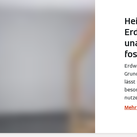
He
Er
un
fo
Erdw
Grun
lässt
beso
nutze
Mehr