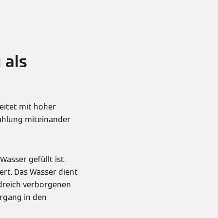
 als
eitet mit hoher
rahlung miteinander
asser gefüllt ist.
iert. Das Wasser dient
rdreich verborgenen
organg in den