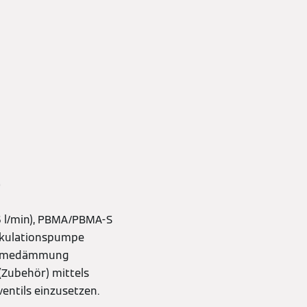
e
 l/min), PBMA/PBMA-S
irkulationspumpe
 Wärmedämmung
(Zubehör) mittels
entils einzusetzen.