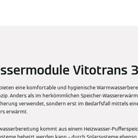
ssermodule Vitotrans 
bieten eine komfortable und hygienische Warmwasserber
inzip. Anders als im herkömmlichen Speicher-Wassererwärm
cherung verwendet, sondern erst im Bedarfsfall mittels ein
rs erwärmt.
wasserbereitung kommt aus einem Heizwasser-Pufferspeich
Systeme beheizt werden kann – durch Solarsysteme ebenso