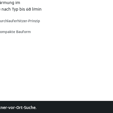
wärmung im
e nach Typ bis 68 l/min
urchlauferhitzer-Prinzip
ompakte Bauform
rtner-vor-Ort-Suche.