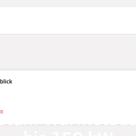
blick
ahre Garantie auf
stahl-Wärmetau
en