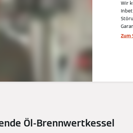
Wir 
Inbe
Stör
Garan
Zum 
ende Öl-Brennwertkessel