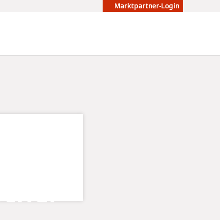
Marktpartner-Login
 alle
scher