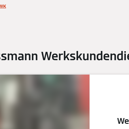
KWK
ssmann Werkskundendi
We