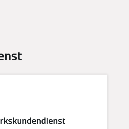
enst
rkskundendienst